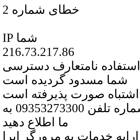
خطای شماره 2
IP شما
216.73.217.86
 استفاده نامتعارف دسترسی
شما مسدود گردیده است
ه اشتباه صورت پذیرفته است
مراتب این مسئله را از طریق شماره تلفن 09353273300 به
ما اطلاع دهید
رایه خدمات به مرورگر اپرا